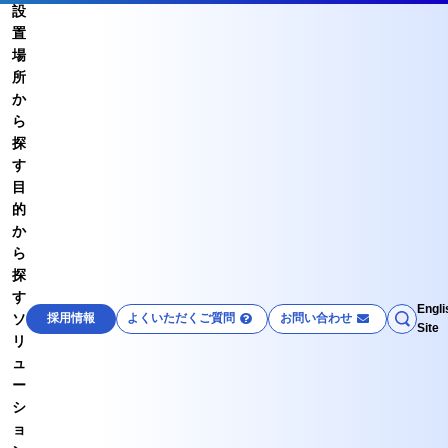
設
置
場
所
か
ら
探
す
目
的
か
ら
探
す
Engli
ソ
採用情報
よくいただくご質問
お問い合わせ
Site
リ
ュ
ー
シ
ョ