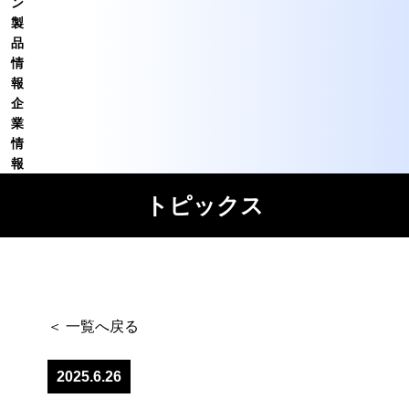
ン
製
品
情
報
企
業
情
報
トピックス
＜ 一覧へ戻る
2025.6.26