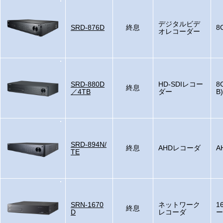
デジタルビデ
SRD-876D
終息
8
オレコーダー
SRD-880D
HD-SDIレコー
8
終息
／4TB
ダー
B)
SRD-894N/
終息
AHDレコーダ
A
TE
SRN-1670
ネットワーク
1
終息
D
レコーダ
ー