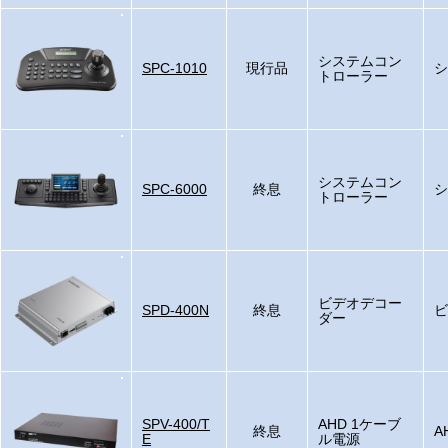
システムコン
SPC-1010
現行品
シ
トローラー
システムコン
SPC-6000
終息
シ
トローラー
ビデオデコー
SPD-400N
終息
ビ
ダー
SPV-400/T
AHD 1ケーブ
終息
A
E
ル電源