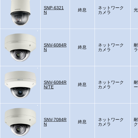
SNP-6321
ネットワーク
終息
光
N
カメラ
SNV-6084R
ネットワーク
耐
終息
N
カメラ
ラ
SNV-6084R
ネットワーク
耐
終息
N/TE
カメラ
ー
SNV-7084R
ネットワーク
耐
終息
N
カメラ
ク