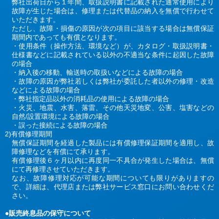
弊社出荷日から１年間、取扱説明書に記載された通常使用により
故障が生じた場合は、修理または代替品の納入を無償で行わせて
いただきます。
ただし、故障・損傷の原因が次の項目に該当する場合は無償保証
期間内であっても有償となります。
・使用条件（操作方法、環境など）が、カタログ・取扱説明書・
仕様書などに記載されている以外の不適当な条件に起因した故障
の場合
・納入後の移動、輸送時の取扱いなどによる故障の場合
・故障の原因が弊社若しくは弊社が委託した者以外の修理・改造
などによる故障の場合
・弊社指定品以外の消耗品の使用による故障の場合
・火災、地震、水害、落雷、その他天災地変、公害、塩害などの
自然/設置環境による故障の場合
・誤った接続による故障の場合
2)有償修理期間
無償保証期間を経過した製品には有償修理保証期間を適用し、故
障修理などを有償にて承ります。
有償修理後６ヶ月以内に再度同一不具合が発生した場合は、無償
にて再修理させていただきます。
なお、故障修理対応が可能な期間についても限りがありますの
で、詳細は、代理店または弊社サービス窓口にお問い合わせくだ
さい。
●販売終息品の保守について