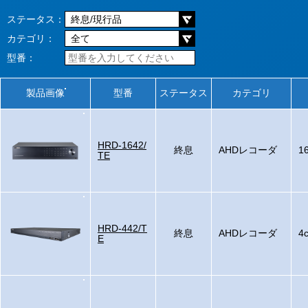
ステータス：
カテゴリ：
型番：
製品画像
型番
ステータス
カテゴリ
HRD-1642/
終息
AHDレコーダ
1
TE
HRD-442/T
終息
AHDレコーダ
4
E