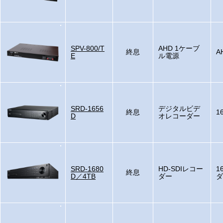
SPV-800/T
AHD 1ケーブ
終息
A
E
ル電源
SRD-1656
デジタルビデ
終息
1
D
オレコーダー
SRD-1680
HD-SDIレコー
1
終息
D／4TB
ダー
ダ