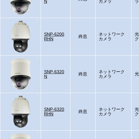
N
カメラ
ラ
SNP-6200
ネットワーク
光
終息
RHN
カメラ
ク
SNP-6320
ネットワーク
終息
光
N
カメラ
SNP-6320
ネットワーク
光
終息
RHN
カメラ
ク