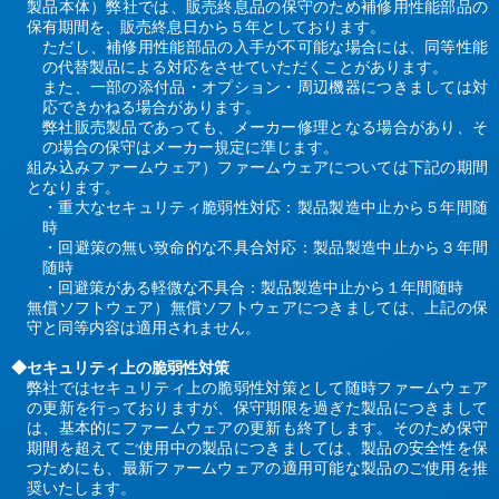
製品本体）弊社では、販売終息品の保守のため補修用性能部品の
保有期間を、販売終息日から５年としております。
ただし、補修用性能部品の入手が不可能な場合には、同等性能
の代替製品による対応をさせていただくことがあります。
また、一部の添付品・オプション・周辺機器につきましては対
応できかねる場合があります。
弊社販売製品であっても、メーカー修理となる場合があり、そ
の場合の保守はメーカー規定に準じます。
組み込みファームウェア）ファームウェアについては下記の期間
となります。
・重大なセキュリティ脆弱性対応：製品製造中止から５年間随
時
・回避策の無い致命的な不具合対応：製品製造中止から３年間
随時
・回避策がある軽微な不具合：製品製造中止から１年間随時
無償ソフトウェア）無償ソフトウェアにつきましては、上記の保
守と同等内容は適用されません。
◆セキュリティ上の脆弱性対策
弊社ではセキュリティ上の脆弱性対策として随時ファームウェア
の更新を行っておりますが、保守期限を過ぎた製品につきまして
は、基本的にファームウェアの更新も終了します。そのため保守
期間を超えてご使用中の製品につきましては、製品の安全性を保
つためにも、最新ファームウェアの適用可能な製品のご使用を推
奨いたします。