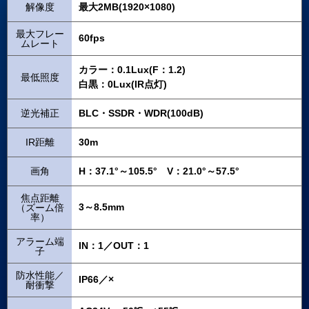
解像度
最大2MB(1920×1080)
最大フレー
60fps
ムレート
カラー：0.1Lux(F：1.2)
最低照度
白黒：0Lux(IR点灯)
逆光補正
BLC・SSDR・WDR(100dB)
IR距離
30m
画角
H：37.1°～105.5° V：21.0°～57.5°
焦点距離
3～8.5mm
（ズーム倍
率）
アラーム端
IN：1／OUT：1
子
防水性能／
IP66／×
耐衝撃