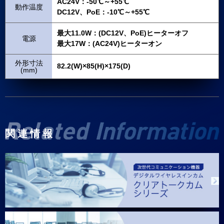
AC24V：-50℃～+55℃
動作温度
DC12V、PoE：-10℃～+55℃
最大11.0W：(DC12V、PoE)ヒーターオフ
電源
最大17W：(AC24V)ヒーターオン
外形寸法
82.2(W)×85(H)×175(D)
(mm)
関連情報