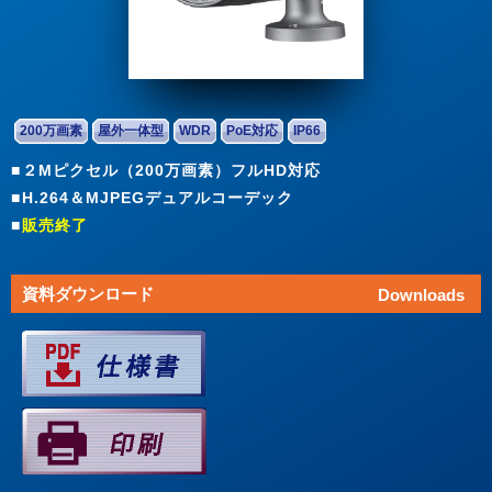
200万画素
屋外一体型
WDR
PoE対応
IP66
２Mピクセル（200万画素）フルHD対応
H.264＆MJPEGデュアルコーデック
販売終了
資料ダウンロード
Downloads